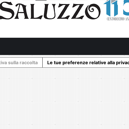
iva sulla raccolta
Le tue preferenze relative alla priva