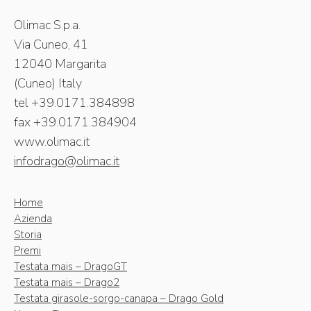
Olimac S.p.a.
Via Cuneo, 41
12040 Margarita
(Cuneo) Italy
tel +39.0171.384898
fax +39.0171.384904
www.olimac.it
infodrago@olimac.it
Home
Azienda
Storia
Premi
Testata mais – DragoGT
Testata mais – Drago2
Testata girasole-sorgo-canapa – Drago Gold