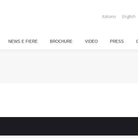
 GIRASOLE
NEWS E FIERE
BROCHURE
VIDEO
PRESS
Italiano
English
NEWS E FIERE
BROCHURE
VIDEO
PRESS