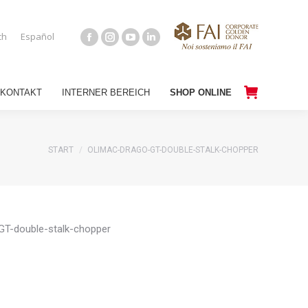
S
KONTAKT
INTERNER BEREICH
SHOP ONLINE
ch
Español
KONTAKT
INTERNER BEREICH
SHOP ONLINE
Sie befinden sich hier:
START
OLIMAC-DRAGO-GT-DOUBLE-STALK-CHOPPER
GT-double-stalk-chopper