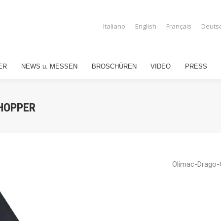
UMENPFLÜCKER
NEWS u. MESSEN
BROSCHÜREN
VIDEO
PRES
Italiano
English
Français
Deuts
ER
NEWS u. MESSEN
BROSCHÜREN
VIDEO
PRESS
HOPPER
Olimac-Drago-